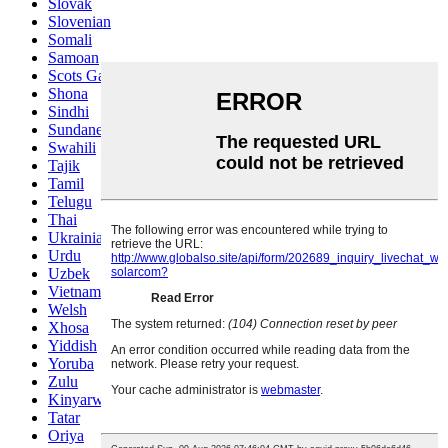
Slovak
Slovenian
Somali
Samoan
Scots Gaelic
Shona
Sindhi
Sundanese
Swahili
Tajik
Tamil
Telugu
Thai
Ukrainian
Urdu
Uzbek
Vietnamese
Welsh
Xhosa
Yiddish
Yoruba
Zulu
Kinyarwanda
Tatar
Oriya