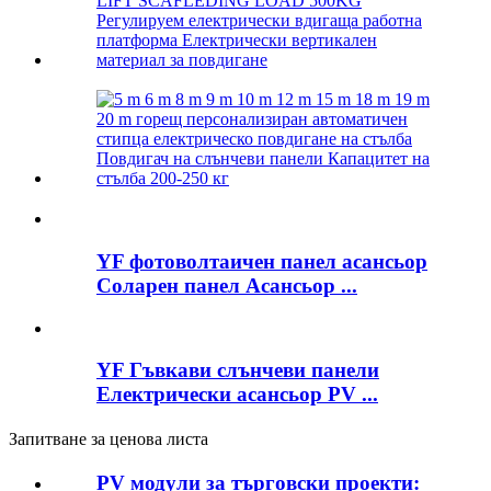
YF фотоволтаичен панел асансьор
Соларен панел Асансьор ...
YF Гъвкави слънчеви панели
Електрически асансьор PV ...
Запитване за ценова листа
PV модули за търговски проекти: