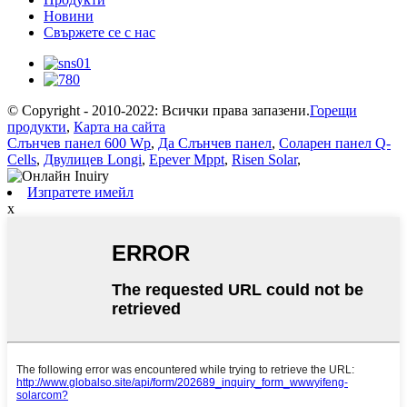
Новини
Свържете се с нас
© Copyright - 2010-2022: Всички права запазени.
Горещи
продукти
,
Карта на сайта
Слънчев панел 600 Wp
,
Да Слънчев панел
,
Соларен панел Q-
Cells
,
Двулицев Longi
,
Epever Mppt
,
Risen Solar
,
Изпратете имейл
x