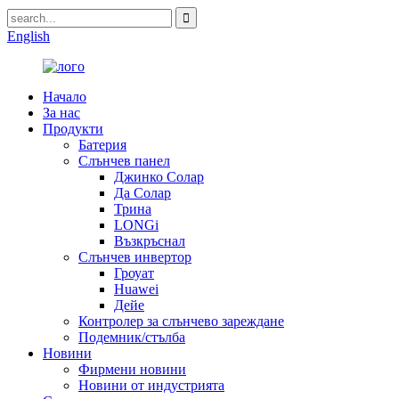
English
Начало
За нас
Продукти
Батерия
Слънчев панел
Джинко Солар
Да Солар
Трина
LONGi
Възкръснал
Слънчев инвертор
Гроуат
Huawei
Дейе
Контролер за слънчево зареждане
Подемник/стълба
Новини
Фирмени новини
Новини от индустрията